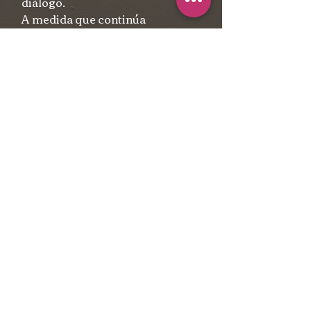
diálogo.
A medida que continúa
evolucionando como artista, Ana
Núñez Román se mantiene
comprometida a explorar las
intrincadas capas de la
existencia, invitando a las
audiencias a unirse a ella en este
viaje de descubrimiento.
Email
anagabrielanunezartista@gmail.com