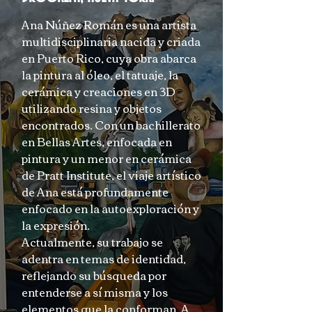
Ana Núñez Román es una artista
multidisciplinaria nacida y criada
en Puerto Rico, cuya obra abarca
la pintura al óleo, el tatuaje, la
cerámica y creaciones en 3D
utilizando resina y objetos
encontrados. Con un bachillerato
en Bellas Artes, enfocada en
pintura y un menor en cerámica
de Pratt Institute, el viaje artístico
de Ana está profundamente
enfocado en la autoexploración y
la expresión.
Actualmente, su trabajo se
adentra en temas de identidad,
reflejando su búsqueda por
entenderse a sí misma y los
elementos que la conforman. A